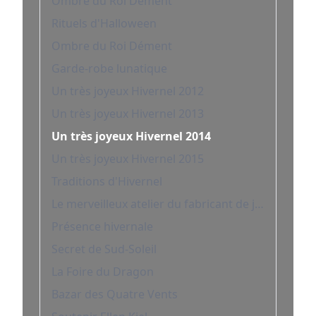
Ombre du Roi Dément
Rituels d'Halloween
Ombre du Roi Dément
Garde-robe lunatique
Un très joyeux Hivernel 2012
Un très joyeux Hivernel 2013
Un très joyeux Hivernel 2014
Un très joyeux Hivernel 2015
Traditions d'Hivernel
Le merveilleux atelier du fabricant de jouets Tixx
Présence hivernale
Secret de Sud-Soleil
La Foire du Dragon
Bazar des Quatre Vents