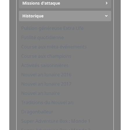
Missions d'attaque
Historique
Pulsion généreuse Extra Life
Futilité quotidienne
Course aux méta-événements
Course aux champions
Activités saisonnières
Nouvel an lunaire 2016
Nouvel an lunaire 2017
Nouvel an lunaire
Traditions du Nouvel an
Dragonballeur
Super Adventure Box : Monde 1