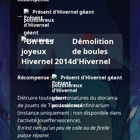
Présent d'Hivernel géant
—
poussiéreux
Démolition
de boules
d'Hivernel
Récompense :
Présent d'Hivernel géant
poussiéreux
Détruire toutes les miniatures du diorama
de jouets de Tixx dans son Infinirarium
(instance uniquement ; non disponible dans
l'activité Joueffervescence).
Il n'est rien qu'un peu de colle ou de ficelle
puisse réparer.