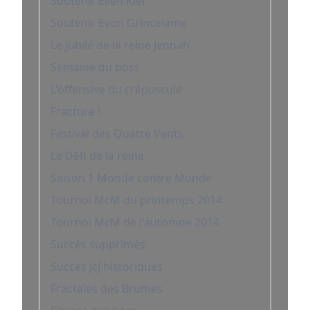
Soutenir Ellen Kiel
Soutenir Evon Grincelame
Le jubilé de la reine Jennah
Semaine du boss
L'offensive du crépuscule
Fracture !
Festival des Quatre Vents
Le Défi de la reine
Saison 1 Monde contre Monde
Tournoi McM du printemps 2014
Tournoi McM de l'automne 2014
Succès supprimés
Succès JcJ historiques
Fractales des Brumes