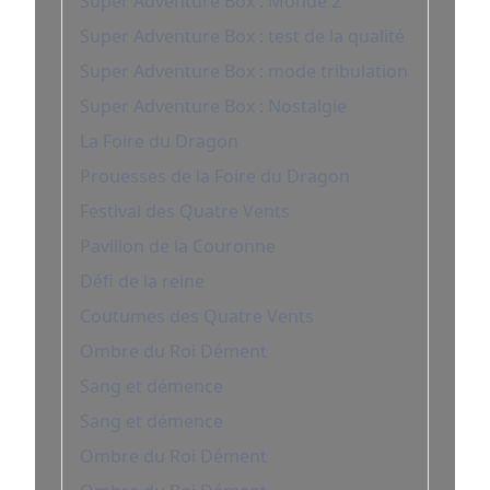
Super Adventure Box : Monde 2
Super Adventure Box : test de la qualité
Super Adventure Box : mode tribulation
Super Adventure Box : Nostalgie
La Foire du Dragon
Prouesses de la Foire du Dragon
Festival des Quatre Vents
Pavillon de la Couronne
Défi de la reine
Coutumes des Quatre Vents
Ombre du Roi Dément
Sang et démence
Sang et démence
Ombre du Roi Dément