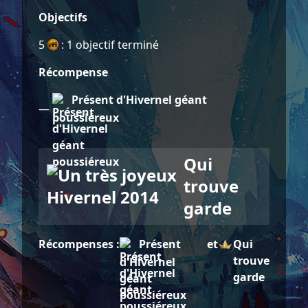
Objectifs
5
: 1 objectif terminé
Récompense
Présent d'Hivernel géant
—
poussiéreux
Qui
trouve
garde
Récompenses :
Présent
et
Qui
trouve
d'Hivernel
garde
géant
poussiéreux