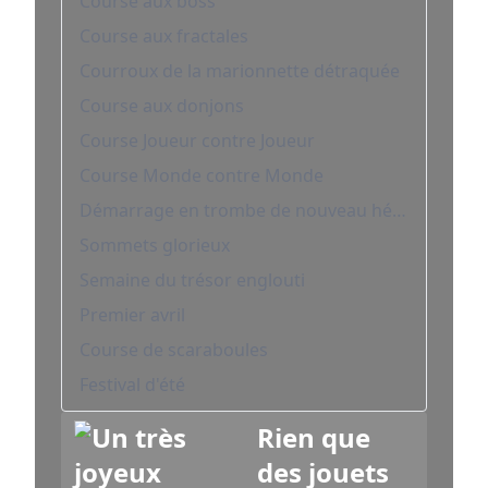
Course aux boss
Course aux fractales
Courroux de la marionnette détraquée
Course aux donjons
Course Joueur contre Joueur
Course Monde contre Monde
Démarrage en trombe de nouveau héros
Sommets glorieux
Semaine du trésor englouti
Premier avril
Course de scaraboules
Festival d'été
Rien que
des jouets