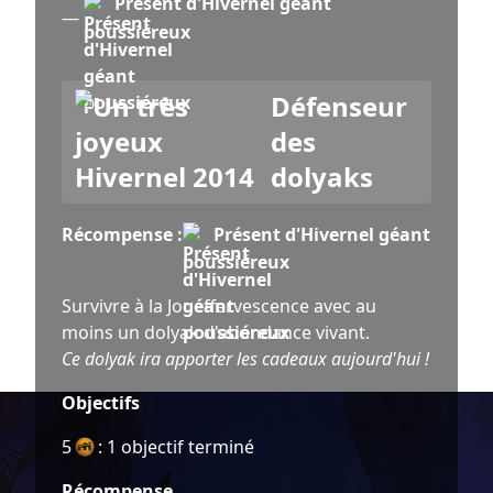
Présent d'Hivernel géant
—
poussiéreux
Défenseur
des
dolyaks
Récompense :
Présent d'Hivernel géant
poussiéreux
Survivre à la Joueffervescence avec au
moins un dolyak d'abondance vivant.
Ce dolyak ira apporter les cadeaux aujourd'hui !
Objectifs
5
: 1 objectif terminé
Récompense