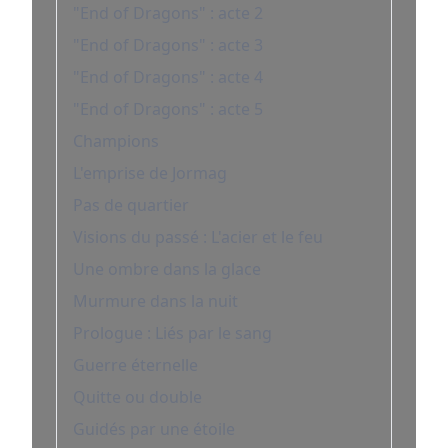
"End of Dragons" : acte 2
"End of Dragons" : acte 3
"End of Dragons" : acte 4
"End of Dragons" : acte 5
Champions
L'emprise de Jormag
Pas de quartier
Visions du passé : L'acier et le feu
Une ombre dans la glace
Murmure dans la nuit
Prologue : Liés par le sang
Guerre éternelle
Quitte ou double
Guidés par une étoile