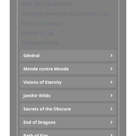
Tour des Cauchemars
Assistant de terrain de l'émissaire Vorpp
Chaos mécanique
Pirates du ciel
Flamme et froid
Général
Monde contre Monde
Visions of Eternity
Janthir Wilds
Secrets of the Obscure
End of Dragons
Path of Fire