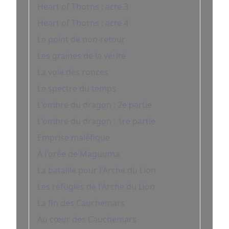
Heart of Thorns : acte 3
Heart of Thorns : acte 4
Le point de non-retour
Les graines de la vérité
La voie des ronces
Le spectre du temps
L'ombre du dragon : 2e partie
L'ombre du dragon : 1re partie
Emprise maléfique
À l'orée de Maguuma
La bataille pour l'Arche du Lion
Les réfugiés de l'Arche du Lion
La fin des Cauchemars
Au cœur des Cauchemars