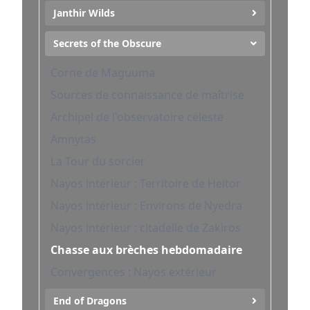
Janthir Wilds
Secrets of the Obscure
Corne de Maguuma
Sources de connaissance de maîtrise
Archipel de l'observatoire céleste
Amnytas
La Tour du sorcier
Nayos intérieur : Territoire de Heitor
Nayos intérieur : Environs de Nyedra
Nayos intérieur : citadelle de Zakiros
Chasse aux brèches hebdomadaire
Convergences : Nayos extérieur
End of Dragons