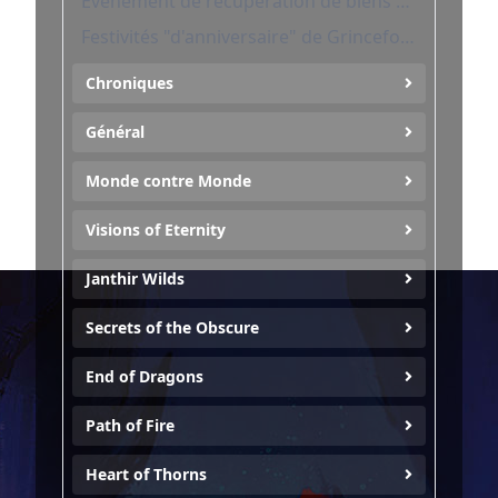
Événement de récupération de biens volés du Lion noir
Festivités "d'anniversaire" de Grincefoire
Chroniques
Général
Monde contre Monde
Visions of Eternity
Janthir Wilds
Secrets of the Obscure
End of Dragons
Path of Fire
Heart of Thorns