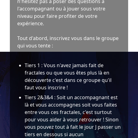
n'hésitez pas à poser des questions à
l'accompagnant ou à jouer sous votre
niveau pour faire profiter de votre
expérience.
Tout d'abord, inscrivez vous dans le groupe
qui vous tente :
Tiers 1 : Vous n'avez jamais fait de
fractales ou que vous êtes plus là en
découverte c'est dans ce groupe qu'il
faut vous inscrire !
Tiers 2&3&4 : Soit un accompagnant est
là et vous accompagnes soit vous faites
entre vous ces fractales, c'est surtout
pour vous aider à vous retrouver ! Sinon
vous pouvez tout à fait le jour J passer un
tiers en dessous si aucun