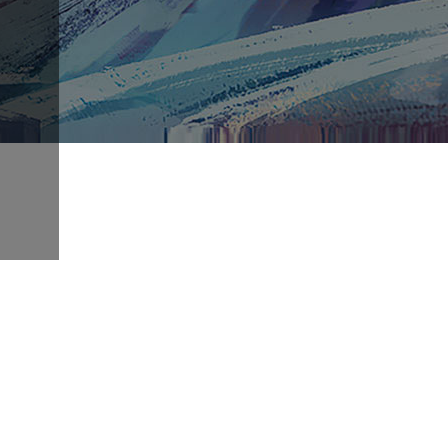
Nous contacter
ontactez-nous avec vos articles, vos guides, vos vidéos
u vos images si vous souhaitez être publié.