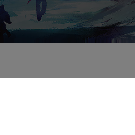
Partenaires
C
o