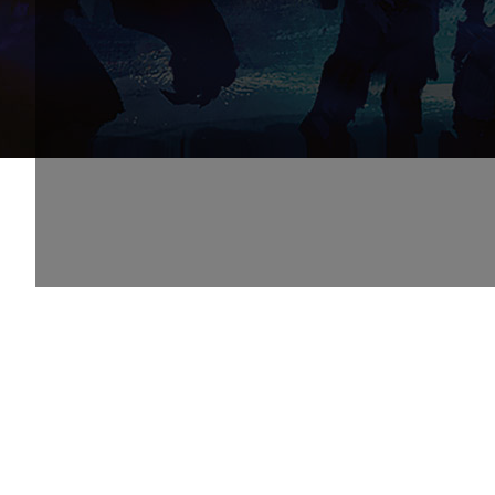
Qui sommes-nous ?
Le Bus Magique est une guilde communautaire
évoluant sur Guild Wars 2 initialement dédiée à