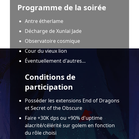
Programme de la soirée
Antre étherlame
Décharge de Xunlai Jade
Observatoire cosmique
Cour du vieux lion
Éventuellement d'autres...
Conditions de
participation
Posséder les extensions End of Dragons
et Secret of the Obscure
Faire +30K dps ou +90% d'uptime
alacrité/célérité sur golem en fonction
du rôle choisi