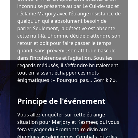
inconnu se présente au bar Le Cul-de-sac et
réclame Marjory avec l’étrange insistance de
quelqu’un qui a absolument besoin de
parler. Seulement, la détective est absente
cette nuit-là. L’homme décide d’attendre son
retour et boit pour faire passer le temps
quand, sans prévenir, son attitude bascule
dans l’incohérence et l’agitation. Sous les
regards médusés, il s’effondre brutalement
tout en laissant échapper ces mots
énigmatiques : « Pourquoi pas… Gorrik ? ».
Principe de l'événement
Vous allez enquêter sur cette étrange
situation pour Marjory et Kasmeer, qui vous
fera voyager du Promontoire divin aux
étendues ascaloniennes. Combats, puzzles,