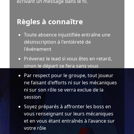
écrivant un message dans le fil.
Règles à connaître
Toute absence injustifiée entraîne une
désinscription à l'entièreté de
l'événement
Prévenez le lead si vous êtes en retard,
sinon le départ se fera sans vous
Par respect pour le groupe, tout joueur
ne faisant d'efforts ni sur les mécaniques
ni sur son rôle se verra exclue de la
session
Soyez préparés à affronter les boss en
vous renseignant sur leurs mécaniques
et en vous étant entraînés à l'avance sur
votre rôle